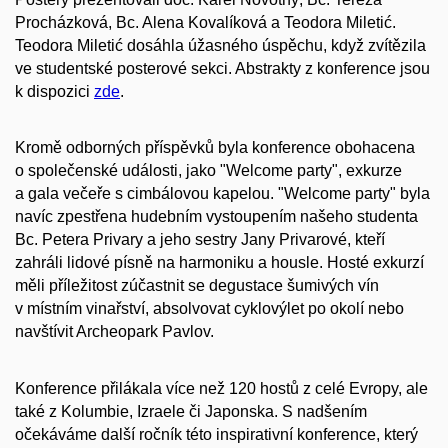
Procházková, Bc. Alena Kovalíková a Teodora Miletić.
Teodora Miletić dosáhla úžasného úspěchu, když zvítězila
ve studentské posterové sekci. Abstrakty z konference jsou
k dispozici
zde
.
Kromě odborných příspěvků byla konference obohacena
o společenské události, jako "Welcome party", exkurze
a gala večeře s cimbálovou kapelou. "Welcome party" byla
navíc zpestřena hudebním vystoupením našeho studenta
Bc. Petera Privary a jeho sestry Jany Privarové, kteří
zahráli lidové písně na harmoniku a housle. Hosté exkurzí
měli příležitost zúčastnit se degustace šumivých vín
v místním vinařství, absolvovat cyklovýlet po okolí nebo
navštívit Archeopark Pavlov.
Konference přilákala více než 120 hostů z celé Evropy, ale
také z Kolumbie, Izraele či Japonska. S nadšením
očekáváme další ročník této inspirativní konference, který