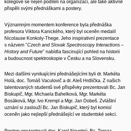
kolegové se nejen podíleli na organizaci, ale také aktivně
přispěli svými přednáškami a postery.
Významným momentem konference byla přednáška
profesora Viktora Kanického, který byl oceněn medailí
Nicolause Konkoly-Thege. Jeho inspirativní prezentace
s názvem "
Czech and Slovak Spectroscopy Interactions –
History and Future
" nabídla fascinující pohled na historii
a budoucnost spektroskopie v Česku a na Slovensku.
Mezi dalšími vynikajícími přednášejícími byli dr. Markéta
Holá, doc. Tomáš Vaculovič a dr. Aleš Hrdlička. Z našich
talentovaných studentů své příspěvky prezentovali Bc. Jan
Biskupič, Mgr. Michaela Bahelková, Mgr. Markéta
Bosáková, Mgr. Ivo Krempl a Mgr. Jan Dobeš. Zvláštní
uznání si zaslouží Bc. Jan Biskupič, který byl komisí
oceněn jako nejlepší přednášející ve studentské sekci.
Postery prezentovali doc. Karel Novotný, Bc. Tereza